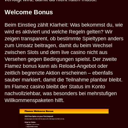
Welcome Bonus
Beim Einstieg zählt Klarheit: Was bekommst du, wie
wird es aktiviert und welche Regeln gelten? Wir
zeigen transparent, ob bestimmte Spieltypen anders
zum Umsatz beitragen, damit du beim Wechsel
zwischen Slots und dem live casino nicht aus
Versehen gegen Bedingungen spielst. Der zweite
Flamez bonus kann als Reload-Angebot oder
zeitlich begrenzte Aktion erscheinen – ebenfalls
sauber markiert, damit die Teilnahme planbar bleibt.
Im Flamez casino bleibt der Status im Konto
nachvollziehbar, was besonders bei mehrstufigen
Willkommenspaketen hilft.