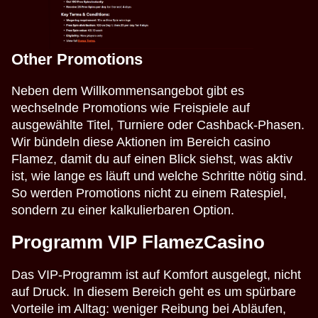
Other Promotions
Neben dem Willkommensangebot gibt es
wechselnde Promotions wie Freispiele auf
ausgewählte Titel, Turniere oder Cashback-Phasen.
Wir bündeln diese Aktionen im Bereich casino
Flamez, damit du auf einen Blick siehst, was aktiv
ist, wie lange es läuft und welche Schritte nötig sind.
So werden Promotions nicht zu einem Ratespiel,
sondern zu einer kalkulierbaren Option.
Programm VIP FlamezCasino
Das VIP-Programm ist auf Komfort ausgelegt, nicht
auf Druck. In diesem Bereich geht es um spürbare
Vorteile im Alltag: weniger Reibung bei Abläufen,