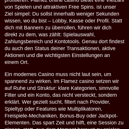
profitieren. Flamez online casino bietet eine Vielzahl
von Spielen und attraktiven Free Spins. ist unser
Ziel simpel: Du sollst innerhalb weniger Sekunden
wissen, wo du bist – Lobby, Kasse oder Profil. Statt
dich mit Bannern zu überrollen, führen wir dich
direkt zu dem, was zählt: Spielauswahl,
Zahlungsbereich und Kontotools. Genau dort findest
du auch den Status deiner Transaktionen, aktive
Aktionen und die wichtigsten Einstellungen an
einem Ort.
Ein modernes Casino muss nicht laut sein, um
spannend zu wirken. Im Flamez casino setzen wir
auf Ruhe und Struktur: klare Kategorien, sinnvolle
Filter und ein Konto, das nicht versteckt, sondern
erklärt. Wer gezielt sucht, filtert nach Provider,
Spieltyp oder Features wie Multiplikatoren,
Freispiele-Mechaniken, Bonus-Buy oder Jackpot-
Elementen. Das spart Zeit und hilft, eine Session zu