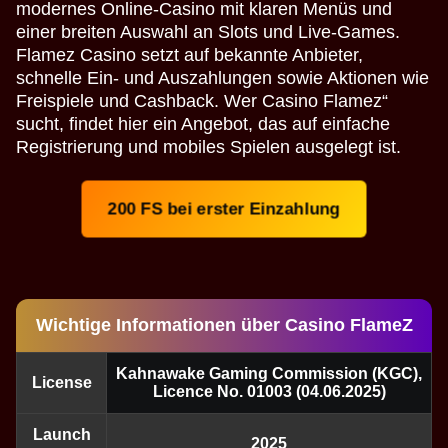
modernes Online-Casino mit klaren Menüs und
einer breiten Auswahl an Slots und Live-Games.
Flamez Casino setzt auf bekannte Anbieter,
schnelle Ein- und Auszahlungen sowie Aktionen wie
Freispiele und Cashback. Wer Casino Flamez“
sucht, findet hier ein Angebot, das auf einfache
Registrierung und mobiles Spielen ausgelegt ist.
200 FS bei erster Einzahlung
Wichtige Informationen über Casino FlameZ
Kahnawake Gaming Commission (KGC),
License
Licence No. 01003 (04.06.2025)
Launch
2025