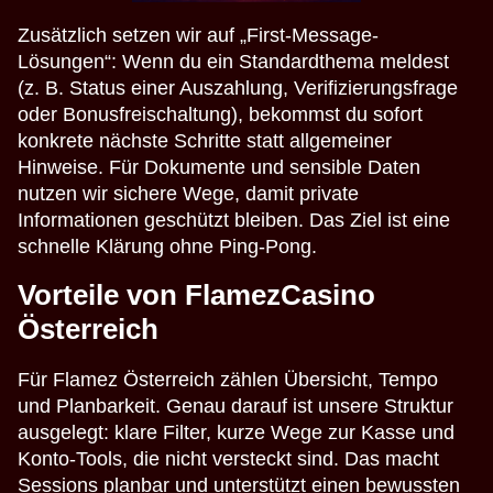
Zusätzlich setzen wir auf „First-Message-
Lösungen“: Wenn du ein Standardthema meldest
(z. B. Status einer Auszahlung, Verifizierungsfrage
oder Bonusfreischaltung), bekommst du sofort
konkrete nächste Schritte statt allgemeiner
Hinweise. Für Dokumente und sensible Daten
nutzen wir sichere Wege, damit private
Informationen geschützt bleiben. Das Ziel ist eine
schnelle Klärung ohne Ping-Pong.
Vorteile von FlamezCasino
Österreich
Für Flamez Österreich zählen Übersicht, Tempo
und Planbarkeit. Genau darauf ist unsere Struktur
ausgelegt: klare Filter, kurze Wege zur Kasse und
Konto-Tools, die nicht versteckt sind. Das macht
Sessions planbar und unterstützt einen bewussten