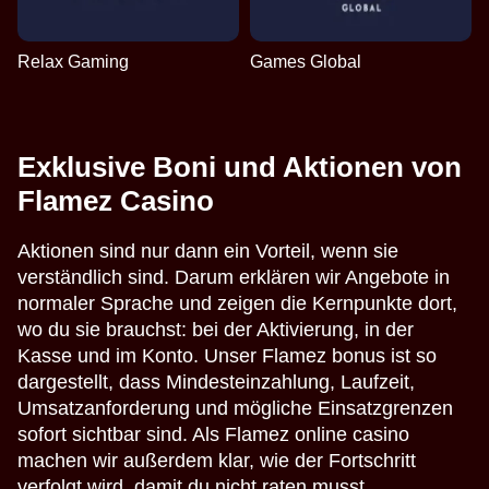
Relax Gaming
Games Global
Exklusive Boni und Aktionen von
Flamez Casino
Aktionen sind nur dann ein Vorteil, wenn sie
verständlich sind. Darum erklären wir Angebote in
normaler Sprache und zeigen die Kernpunkte dort,
wo du sie brauchst: bei der Aktivierung, in der
Kasse und im Konto. Unser Flamez bonus ist so
dargestellt, dass Mindesteinzahlung, Laufzeit,
Umsatzanforderung und mögliche Einsatzgrenzen
sofort sichtbar sind. Als Flamez online casino
machen wir außerdem klar, wie der Fortschritt
verfolgt wird, damit du nicht raten musst.