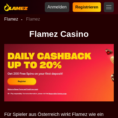
Anmelden
Registrieren
Flamez
Flamez
Flamez Casino
Für Spieler aus Österreich wirkt Flamez wie ein