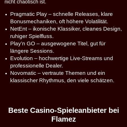
nicht chaotisch ist.
Dragon Tiger
Crash
The Dog House
Live Craps
Aviator
Book of Dead
Evolution Gaming
Roobet
Pragmatic Play
Evolution Gaming
Spribe
Play’n GO
Pragmatic Play – schnelle Releases, klare
Bonusmechaniken, oft höhere Volatilität.
NetEnt – ikonische Klassiker, cleanes Design,
ruhiger Spielfluss.
Play’n GO – ausgewogene Titel, gut für
längere Sessions.
Side Bet City
Boom or Bust
Gonzo’s Quest
Mega Ball
Bustabit
Starburst
Evolution – hochwertige Live-Streams und
Evolution Gaming
BGaming
NetEnt
Evolution Gaming
Independent
NetEnt
professionelle Dealer.
Novomatic – vertraute Themen und ein
klassischer Rhythmus, den viele schätzen.
Funky Time
JetX
Reactoonz
Lightning Dice
Lucky Crumbling
Big Bass Bonanza
Beste Casino-Spieleanbieter bei
Evolution Gaming
Smartsoft Gaming
Play’n GO
Evolution Gaming
Gamzix
Pragmatic Play
Flamez