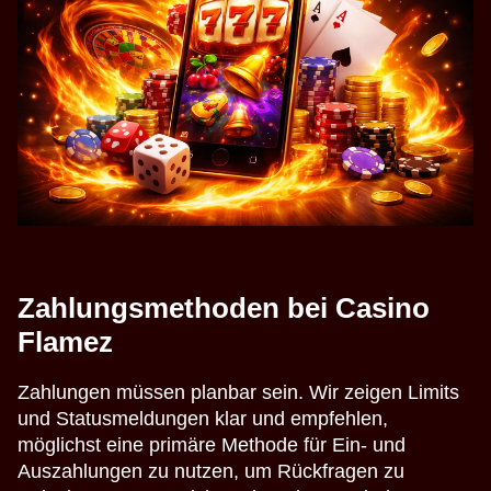
Zahlungsmethoden bei Casino
Flamez
Zahlungen müssen planbar sein. Wir zeigen Limits
und Statusmeldungen klar und empfehlen,
möglichst eine primäre Methode für Ein- und
Auszahlungen zu nutzen, um Rückfragen zu