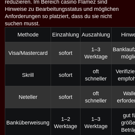
reduzieren. Im Bereich casino Flamez sind
Hinweise zu Bearbeitungsstatus und möglichen
Anforderungen so platziert, dass du sie nicht
suchen musst.
Methode
Einzahlung
Auszahlung
Hinwe
1–3
Banklauf
Visa/Mastercard
sofort
Werktage
mögli
oft
Verifizi
Skrill
sofort
schneller
empfoh
oft
Wall
Neteller
sofort
schneller
erforder
gut f
1–2
1–3
Banküberweisung
größe
Werktage
Werktage
Beträ