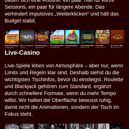
bauen sich eine Routine: ein paar Titel für kurze
Sessions, ein paar für längere Abende. Das
verhindert impulsives „Weiterklicken“ und hält das
Budget stabil.
Live-Casino
Live-Spiele leben von Atmosphäre – aber nur, wenn
Limits und Regeln klar sind. Deshalb siehst du die
wichtigsten Tischinfos, bevor du einsteigst. Roulette
und Blackjack gehören zum Standard, ergänzt
durch schnellere Formate, wenn du mehr Tempo
willst. Wir halten die Oberfläche bewusst ruhig,
damit nicht die Animationen, sondern der Tisch im
Fokus steht.