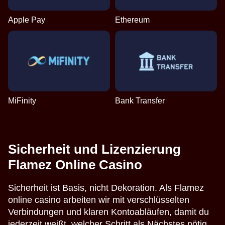
Apple Pay
Ethereum
MiFinity
Bank Transfer
Sicherheit und Lizenzierung
Flamez Online Casino
Sicherheit ist Basis, nicht Dekoration. Als Flamez
online casino arbeiten wir mit verschlüsselten
Verbindungen und klaren Kontoabläufen, damit du
jederzeit weißt, welcher Schritt als Nächstes nötig