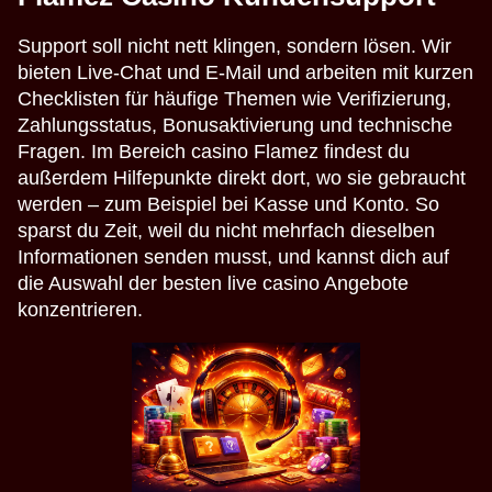
Support soll nicht nett klingen, sondern lösen. Wir
bieten Live-Chat und E-Mail und arbeiten mit kurzen
Checklisten für häufige Themen wie Verifizierung,
Zahlungsstatus, Bonusaktivierung und technische
Fragen. Im Bereich casino Flamez findest du
außerdem Hilfepunkte direkt dort, wo sie gebraucht
werden – zum Beispiel bei Kasse und Konto. So
sparst du Zeit, weil du nicht mehrfach dieselben
Informationen senden musst, und kannst dich auf
die Auswahl der besten live casino Angebote
konzentrieren.