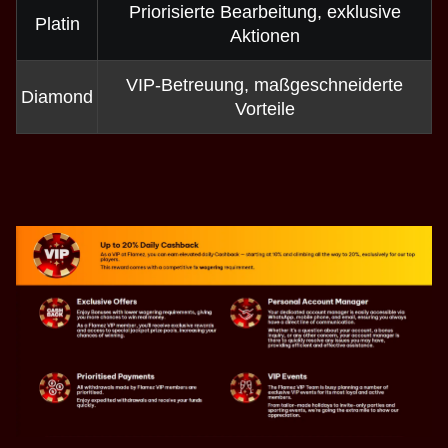
Priorisierte Bearbeitung, exklusive
Platin
Aktionen
VIP-Betreuung, maßgeschneiderte
Diamond
Vorteile