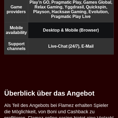
Play’n GO, Pragmatic Play, Games Global,
Game
Relax Gaming, Yggdrasil, Quickspin,
providers
Playson, Hacksaw Gaming, Evolution,
Pragmatic Play Live
Mobile
Desktop & Mobile (Browser)
availability
Support
Live-Chat (24/7), E-Mail
channels
Überblick über das Angebot
Als Teil des Angebots bei Flamez erhalten Spieler
die Möglichkeit, von Boni und Cashback zu